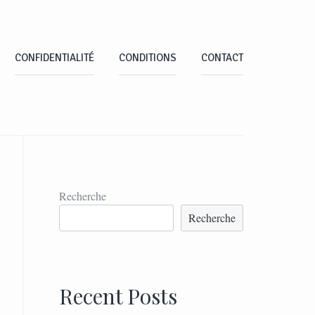
CONFIDENTIALITÉ
CONDITIONS
CONTACT
Recherche
Recherche
Recent Posts