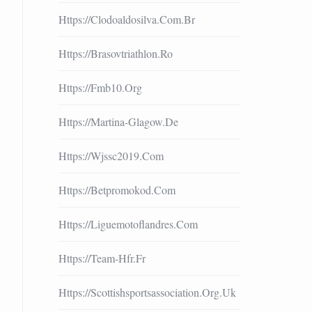
Https://clodoaldosilva.com.br
Https://brasovtriathlon.ro
Https://fmb10.org
Https://martina-Glagow.de
Https://wjssc2019.com
Https://betpromokod.com
Https://liguemotoflandres.com
Https://team-Hfr.fr
Https://scottishsportsassociation.org.uk