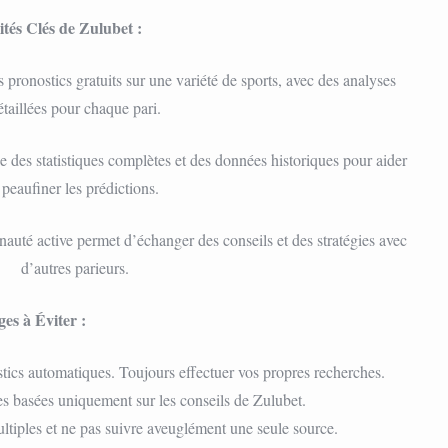
ités Clés de Zulubet :
s pronostics gratuits sur une variété de sports, avec des analyses
étaillées pour chaque pari.
e des statistiques complètes et des données historiques pour aider
 peaufiner les prédictions.
té active permet d’échanger des conseils et des stratégies avec
d’autres parieurs.
ges à Éviter :
tics automatiques. Toujours effectuer vos propres recherches.
ves basées uniquement sur les conseils de Zulubet.
ltiples et ne pas suivre aveuglément une seule source.