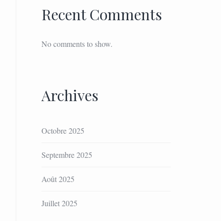
Recent Comments
No comments to show.
Archives
Octobre 2025
Septembre 2025
Août 2025
Juillet 2025