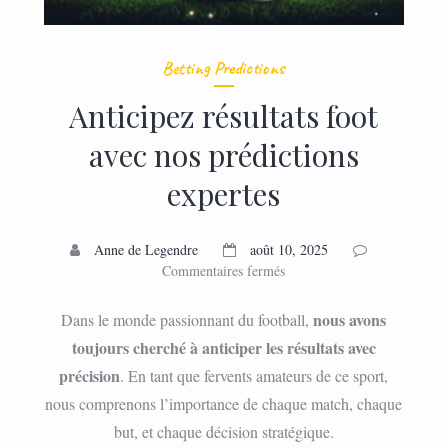
Betting Predictions
Anticipez résultats foot
avec nos prédictions
expertes
Anne de Legendre
août 10, 2025
sur
Commentaires fermés
Anticipez
résultats
nous avons
Dans le monde passionnant du football,
foot
toujours cherché à anticiper les résultats avec
avec
précision
. En tant que fervents amateurs de ce sport,
nos
prédictions
nous comprenons l’importance de chaque match, chaque
expertes
but, et chaque décision stratégique.