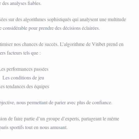
 des analyses fiables.
sées sur des algorithmes sophistiqués qui analysent une multitude
considérable pour prendre des décisions éclairées.
timiser nos chances de succès. L’algorithme de Vitibet prend en
rs facteurs tels que :
Les performances passées
Les conditions de jeu
es tendances des équipes
bjective, nous permettant de parier avec plus de confiance.
ion de faire partie d’un groupe d’experts, partageant le même
paris sportifs tout en nous amusant.