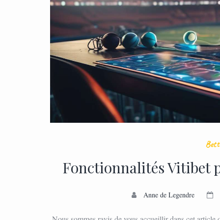
Bett
Fonctionnalités Vitibet 
Anne de Legendre
Nous sommes ravis de vous accueillir dans cet articl