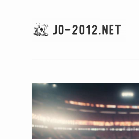
Skip
to
content