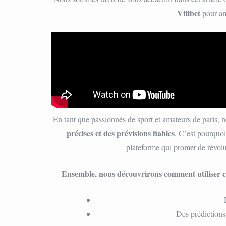
Vitibet
pour amé
En tant que passionnés de sport et amateurs de paris, n
précises et des prévisions fiables
. C’est pourquoi
plateforme qui promet de révolu
Ensemble, nous découvrirons comment utiliser ce
Des prédictions