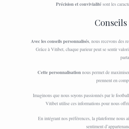
Précision et convivialité
sont les caracté
Conseils
Avec les conseils personnalisés
, nous recevons des re
Grâce à Vitibet, chaque parieur peut se sentir valo
parta
Cette personnalisation
nous permet de maximiser 
prennent en compte
Imaginons que nous soyons passionnés par le football 
Vitibet utilise ces informations pour nous offr
En intégrant nos préférences, la plateforme nous ai
sentiment d’appartenanc