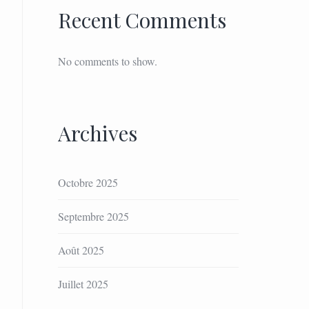
Recent Comments
No comments to show.
Archives
Octobre 2025
Septembre 2025
Août 2025
Juillet 2025