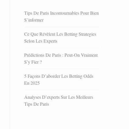
Tips De Paris Incontournables Pour Bien
S’informer
Ce Que Révèlent Les Betting Strategies
Selon Les Experts
Prédictions De Paris : Peut-On Vraiment
S’y Fier ?
5 Façons D’aborder Les Betting Odds
En 2025
Analyses D’experts Sur Les Meilleurs
Tips De Paris