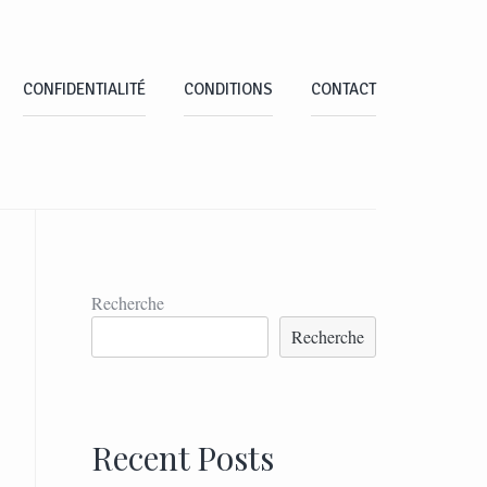
CONFIDENTIALITÉ
CONDITIONS
CONTACT
Recherche
Recherche
Recent Posts