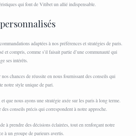
ristiques qui font de Vitibet un allié indispensable.
 personnalisés
commandations adaptées à nos préférences et stratégies de paris.
risé et compris, comme s’il faisait partie d’une communauté qui
ge ses intérêts.
nos chances de réussite en nous fournissant des conseils qui
 notre style unique de pari.
et que nous ayons une stratégie axée sur les paris à long terme.
ir des conseils précis qui correspondent à notre approche.
de à prendre des décisions éclairées, tout en renforçant notre
e à un groupe de parieurs avertis.