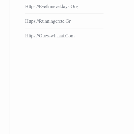
Https://evelknieveldays.org
Https://runningcrete.gr
Https://guesswhaaat.com