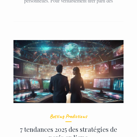
personnelles. Pour véritablement tirer parti des
Betting Predictions
7 tendances 2025 des stratégies de