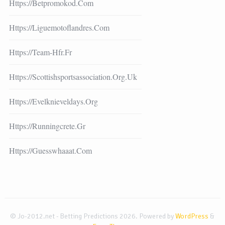
Https://betpromokod.com
Https://liguemotoflandres.com
Https://team-Hfr.fr
Https://scottishsportsassociation.org.uk
Https://evelknieveldays.org
Https://runningcrete.gr
Https://guesswhaaat.com
© Jo-2012.net - Betting Predictions 2026. Powered by
WordPress
&