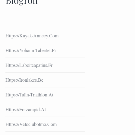
Blogroll
Https://kayak-Annecy.com
Https://yohann-Taberlet.fr
Https://laboiteapatins.fr
Https://ironlakes.be
Https://tulln-Triathlon.at
Https://forzarapid.at
Https://veloclubolmo.com