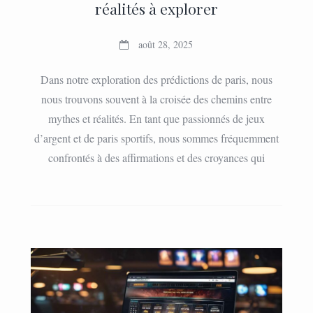
réalités à explorer
août 28, 2025
Dans notre exploration des prédictions de paris, nous
nous trouvons souvent à la croisée des chemins entre
mythes et réalités. En tant que passionnés de jeux
d’argent et de paris sportifs, nous sommes fréquemment
confrontés à des affirmations et des croyances qui