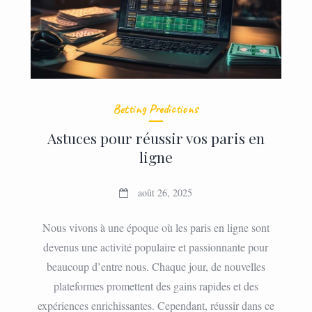
Betting Predictions
Astuces pour réussir vos paris en
ligne
août 26, 2025
Nous vivons à une époque où les paris en ligne sont
devenus une activité populaire et passionnante pour
beaucoup d’entre nous. Chaque jour, de nouvelles
plateformes promettent des gains rapides et des
expériences enrichissantes. Cependant, réussir dans ce