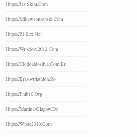
Https://jsa-Skim.com
Https://mikawaonsenski.com
Https://zi-Box.net
Https://wroclove2012.com
Https://clodoaldosilva.com.br
Https://brasovtriathlon.ro
Https://fmb10.org
Https://martina-Glagow.de
Https://wjssc2019.com