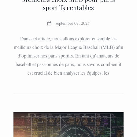
sportifs rentables
septembre 07, 2025
Dans cet article, nous allons explorer ensemble les
meilleurs choix de la Major League Baseball (MLB) afin
d’optimiser nos paris sportifs. En tant qu’amateurs de
baseball et passionnés de paris, nous savons combien il
est crucial de bien analyser les équipes, les