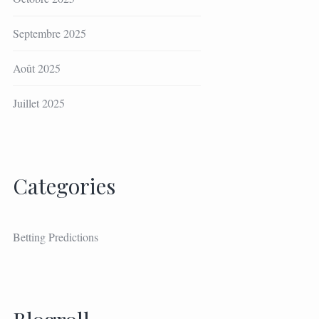
Septembre 2025
Août 2025
Juillet 2025
Categories
Betting Predictions